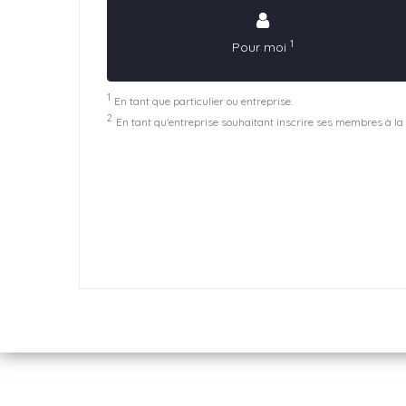
1
Pour moi
1
En tant que particulier ou entreprise.
2
En tant qu'entreprise souhaitant inscrire ses membres à la