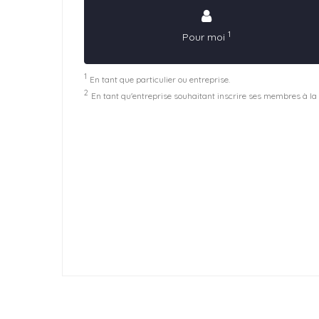
1
Pour moi
1
En tant que particulier ou entreprise.
2
En tant qu'entreprise souhaitant inscrire ses membres à la